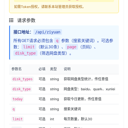
如需Token授权，请联系本站管理员获取授权。
请求参数
接口地址：
/api/ziyuan
所有GET请求必须包含
参数（搜索关键词）。可选参
q
数：
（默认30条）、
（页码）、
limit
page
（筛选网盘类型）。
disk_type
参数名
必填
类型
说明
可选
string
获取网盘类型统计，传任意值
disk_types
可选
string
网盘类型：baidu、quark、xunlei
disk_type
可选
string
获取今日更新，传任意值
today
可选
string
搜索关键词
q
可选
int
每页数量，默认30
limit