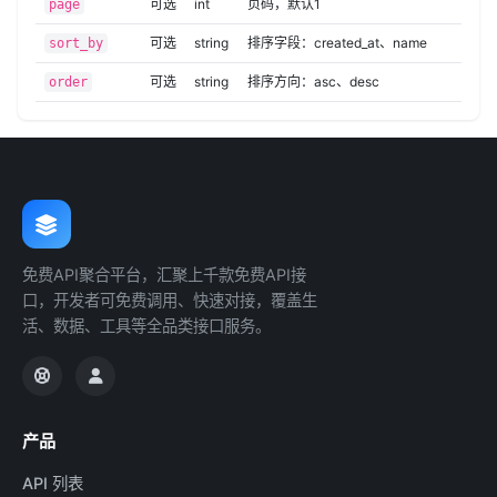
可选
int
页码，默认1
page
可选
string
排序字段：created_at、name
sort_by
可选
string
排序方向：asc、desc
order
免费API聚合平台，汇聚上千款免费API接
口，开发者可免费调用、快速对接，覆盖生
活、数据、工具等全品类接口服务。
产品
API 列表