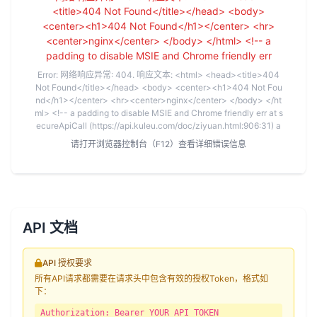
<title>404 Not Found</title></head> <body>
<center><h1>404 Not Found</h1></center> <hr>
<center>nginx</center> </body> </html> <!-- a
padding to disable MSIE and Chrome friendly err
Error: 网络响应异常: 404. 响应文本: <html> <head><title>404
Not Found</title></head> <body> <center><h1>404 Not Fou
nd</h1></center> <hr><center>nginx</center> </body> </ht
ml> <!-- a padding to disable MSIE and Chrome friendly err at s
ecureApiCall (https://api.kuleu.com/doc/ziyuan.html:906:31) a
请打开浏览器控制台（F12）查看详细错误信息
API 文档
API 授权要求
所有API请求都需要在请求头中包含有效的授权Token，格式如
下：
Authorization: Bearer YOUR_API_TOKEN